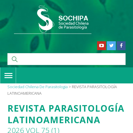
TOGGLE
NAVIGATION
Sociedad Chilena De Parasitologia
>
REVISTA PARASITOLOGÍA
LATINOAMERICANA
REVISTA PARASITOLOGÍA
LATINOAMERICANA
2026 VOL 75 (1)