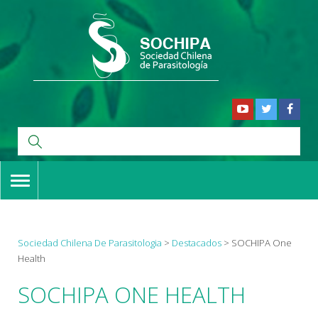
TOGGLE
NAVIGATION
Sociedad Chilena De Parasitologia
>
Destacados
>
SOCHIPA One
Health
SOCHIPA ONE HEALTH