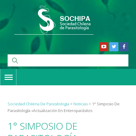
TOGGLE
NAVIGATION
Sociedad Chilena De Parasitologia
>
Noticias
>
1° Simposio De
Parasitología «Actualización En Enteroparásitos
1° SIMPOSIO DE