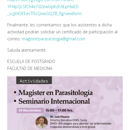
1FAIpQLSfCh4e7d2ewGpKzEAEpHwED
_scjjY4SEEesTI5cQweGQZB_Rg/
viewform
Finalmente, les comentamos que los asistentes a dicha
actividad podrán solicitar un certificado de participación al
correo:
magisterparasitologia@
gmail.com
Saluda atentamente
ESCUELA DE POSTGRADO
FACULTAD DE MEDICINA