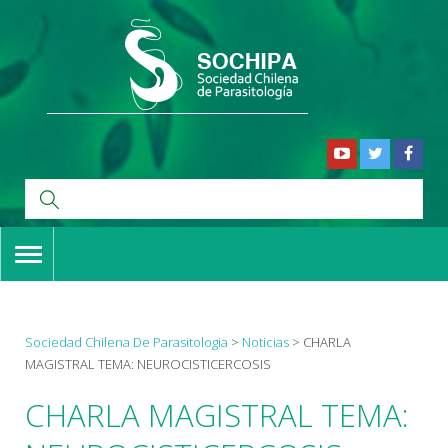
TOGGLE
NAVIGATION
Sociedad Chilena De Parasitologia
>
Noticias
>
CHARLA
MAGISTRAL TEMA: NEUROCISTICERCOSIS
CHARLA MAGISTRAL TEMA: