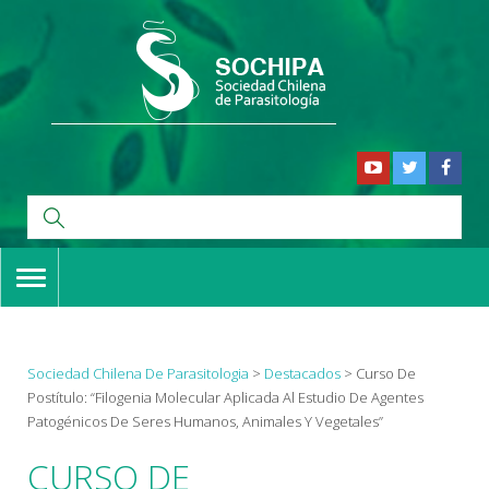
TOGGLE
NAVIGATION
Sociedad Chilena De Parasitologia
>
Destacados
>
Curso De
Postítulo: “Filogenia Molecular Aplicada Al Estudio De Agentes
Patogénicos De Seres Humanos, Animales Y Vegetales”
CURSO DE