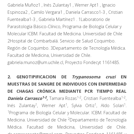
Gabriela Muñoz1 , Inés Zulantay1 , Werner Apt1 , Ignacio
Espinoza2 , Camilo Vergara1 , Daniela Carrasco1-3 , Cristian
Fuentealba1-3 , Gabriela Martínez1 . 1Laboratorio de
Parasitología Básico-Clínico, Programa de Biología Celular y
Molecular ICBM. Facultad de Medicina. Universidad de Chile
2Hospital de Combarbalá. Servicio de Salud Coquimbo.
Región de Coquimbo. 3Departamento de Tecnología Médica.
Facultad de Medicina, Universidad de Chile.
gabriela.munoz@um.uchile.cl, Proyecto Fondecyt 1161485.
2. GENOTIPIFICACION DE
Trypanosoma cruzi
EN
MUESTRAS DE SANGRE DE INDIVIDUOS CON ENFERMEDAD
DE CHAGAS CRÓNICA MEDIANTE PCR TIEMPO REAL
1-2
1-2
1-2
Daniela Carrasco
,
Tamara Rozas
, Cristian Fuentealba
,
1
1
1
1
Inés Zulantay
, Werner Apt
, Sylvia Ortiz
, Aldo Solari
.
1
Programa de Biología Celular y Molecular. ICBM. Facultad de
2
Medicina. Universidad de Chile
Departamento de Tecnología
Médica. Facultad de Medicina, Universidad de Chile.