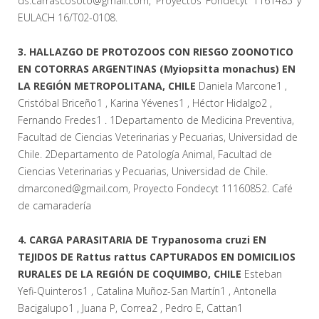
ds.carrascosoto@gmail.com, Proyectos Fondecyt 1161485 y
EULACH 16/T02-0108.
3. HALLAZGO DE PROTOZOOS CON RIESGO ZOONOTICO
EN COTORRAS ARGENTINAS (Myiopsitta monachus) EN
LA REGIÓN METROPOLITANA, CHILE
Daniela Marcone1 ,
Cristóbal Briceño1 , Karina Yévenes1 , Héctor Hidalgo2 ,
Fernando Fredes1 . 1Departamento de Medicina Preventiva,
Facultad de Ciencias Veterinarias y Pecuarias, Universidad de
Chile. 2Departamento de Patología Animal, Facultad de
Ciencias Veterinarias y Pecuarias, Universidad de Chile.
dmarconed@gmail.com, Proyecto Fondecyt 11160852. Café
de camaradería
4. CARGA PARASITARIA DE Trypanosoma cruzi EN
TEJIDOS DE Rattus rattus CAPTURADOS EN DOMICILIOS
RURALES DE LA REGIÓN DE COQUIMBO, CHILE
Esteban
Yefi-Quinteros1 , Catalina Muñoz-San Martín1 , Antonella
Bacigalupo1 , Juana P, Correa2 , Pedro E, Cattan1