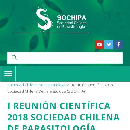
TOGGLE
NAVIGATION
Sociedad Chilena De Parasitologia
>
I Reunión Científica 2018
Sociedad Chilena De Parasitología (SOCHIPA)
I REUNIÓN CIENTÍFICA
2018 SOCIEDAD CHILENA
DE PARASITOLOGÍA