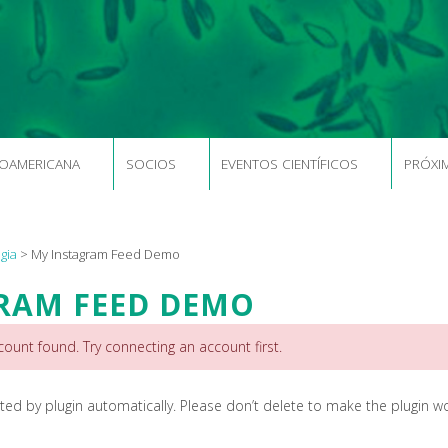
NOAMERICANA
SOCIOS
EVENTOS CIENTÍFICOS
PRÓXI
gia
>
My Instagram Feed Demo
RAM FEED DEMO
nt found. Try connecting an account first.
ted by plugin automatically. Please don’t delete to make the plugin w