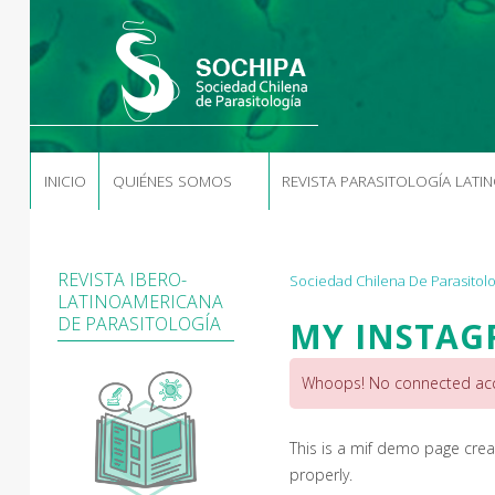
INICIO
QUIÉNES SOMOS
REVISTA PARASITOLOGÍA LATI
REVISTA IBERO-
Sociedad Chilena De Parasitolo
LATINOAMERICANA
DE PARASITOLOGÍA
MY INSTAG
Whoops! No connected accou
This is a mif demo page crea
properly.