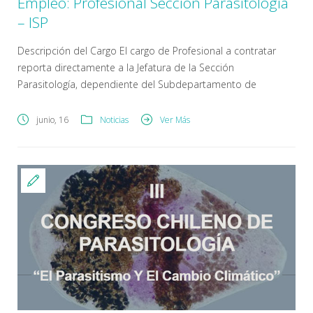
Empleo: Profesional Sección Parasitología
– ISP
Descripción del Cargo El cargo de Profesional a contratar
reporta directamente a la Jefatura de la Sección
Parasitología, dependiente del Subdepartamento de
Enfermedades Infecciosas, del Departamento Laboratorio
Biomédico Nacional y de Referencia. Se requiere
junio, 16
Noticias
Ver Más
disponibilidad para viajar. Los clientes internos son:
Director(a); Jefatura Departamento; Jefatura
Subdepartamento; Jefatura Sección; Funcionarios(as) de
Departamento. Los clientes externos son: Ministerio de […]