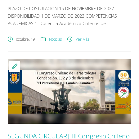
PLAZO DE POSTULACIÓN 15 DE NOVIEMBRE DE 2022 –
DISPONIBILIDAD 1 DE MARZO DE 2023 COMPETENCIAS
ACADÉMICAS 1. Docencia Académica Criterios de
desempeño: 1.- Desarrolla docencia de pregrado en el área
profesional de la Escuela de Tecnología Médica, con énfasis
octubre, 19
Noticias
Ver Más
en el diagnóstico morfológico, serológico/ molecular de las
infecciones parasitarias. 2.- Desarrolla docencia de pre […]
SEGUNDA CIRCULAR| III Congreso Chileno