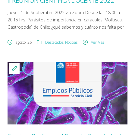
II REUNIÓN CIENTÍFICA DOCENTE 2022
Jueves 1 de Septiembre 2022 vía Zoom Desde las 18:00 a
20:15 hrs. Parásitos de importancia en caracoles (Mollusca:
Gastropoda) de Chile: ¿qué sabemos y cuánto nos falta por
hacer? Pablo Oyarzún-Ruiz1, Richard Thomas2,3, Adriana
Santodomingo2,3, Lucila Moreno4, Sebastián Muñoz2
agosto, 26
Destacados
,
Noticias
Ver Más
1Facultad de Ciencias de la Naturaleza, Universidad San
Sebastián, Concepción, Chile. 2Laboratorio de Parásitos y […]