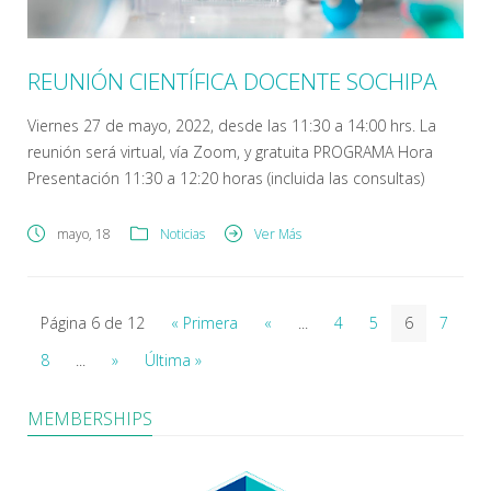
REUNIÓN CIENTÍFICA DOCENTE SOCHIPA
Viernes 27 de mayo, 2022, desde las 11:30 a 14:00 hrs. La
reunión será virtual, vía Zoom, y gratuita PROGRAMA Hora
Presentación 11:30 a 12:20 horas (incluida las consultas)
Caracterización molecular de patógenos en moscas
hipoboscidas (Diptera: Hippoboscidae): ¿Vectores ignorados
mayo, 18
Noticias
Ver Más
de parásitos veterinarios y humanos? Miguel Peña-Espinoza1,
Daniel Em1, Bita Shahi-Barogh1, Dominik Berer1, Georg G. […]
Página 6 de 12
« Primera
«
...
4
5
6
7
8
...
»
Última »
MEMBERSHIPS